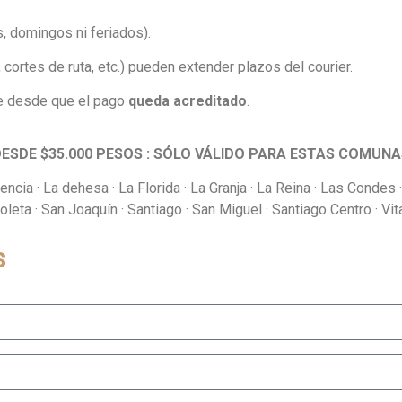
, domingos ni feriados).
 cortes de ruta, etc.) pueden extender plazos del courier.
rre desde que el pago
queda acreditado
.
DESDE $35.000 PESOS : SÓLO VÁLIDO PARA ESTAS COMUN
ncia · La dehesa · La Florida · La Granja · La Reina · Las Condes 
oleta · San Joaquín · Santiago · San Miguel · Santiago Centro · Vi
s