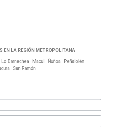
AS EN LA REGIÓN METROPOLITANA
· Lo Barnechea · Macul · Ñuñoa · Peñalolén ·
tacura · San Ramón