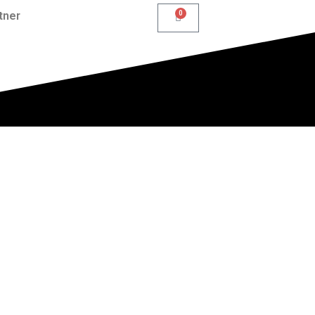
tner
0